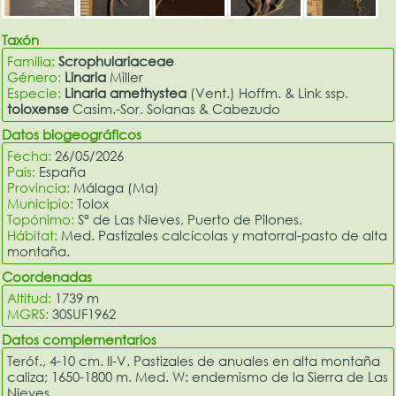
Taxón
Familia:
Scrophulariaceae
Género:
Linaria
Miller
Especie:
Linaria amethystea
(Vent.) Hoffm. & Link ssp.
toloxense
Casim.-Sor. Solanas & Cabezudo
Datos biogeográficos
Fecha:
26/05/2026
País:
España
Provincia:
Málaga (Ma)
Municipio:
Tolox
Topónimo:
Sª de Las Nieves, Puerto de Pilones.
Hábitat:
Med. Pastizales calcícolas y matorral-pasto de alta
montaña.
Coordenadas
Altitud:
1739 m
MGRS:
30SUF1962
Datos complementarios
Teróf., 4-10 cm. II-V. Pastizales de anuales en alta montaña
caliza; 1650-1800 m. Med. W: endemismo de la Sierra de Las
Nieves.