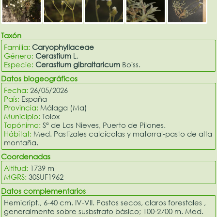
Taxón
Familia:
Caryophyllaceae
Género:
Cerastium
L.
Especie:
Cerastium gibraltaricum
Boiss.
Datos biogeográficos
Fecha:
26/05/2026
País:
España
Provincia:
Málaga (Ma)
Municipio:
Tolox
Topónimo:
Sª de Las Nieves, Puerto de Pilones.
Hábitat:
Med. Pastizales calcícolas y matorral-pasto de alta
montaña.
Coordenadas
Altitud:
1739 m
MGRS:
30SUF1962
Datos complementarios
Hemicript., 6-40 cm. IV-VII. Pastos secos, claros forestales ,
generalmente sobre susbstrato básico; 100-2700 m. Med.