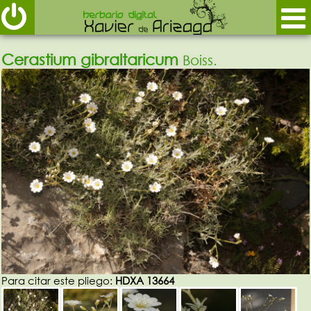
Cerastium gibraltaricum
Boiss.
Para citar este pliego:
HDXA 13664