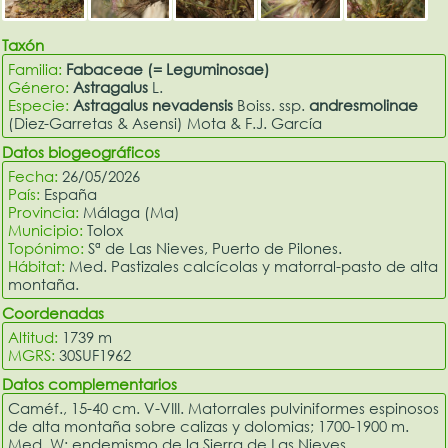
Taxón
Familia:
Fabaceae (= Leguminosae)
Género:
Astragalus
L.
Especie:
Astragalus nevadensis
Boiss. ssp.
andresmolinae
(Diez-Garretas & Asensi) Mota & F.J. García
Datos biogeográficos
Fecha:
26/05/2026
País:
España
Provincia:
Málaga (Ma)
Municipio:
Tolox
Topónimo:
Sª de Las Nieves, Puerto de Pilones.
Hábitat:
Med. Pastizales calcícolas y matorral-pasto de alta
montaña.
Coordenadas
Altitud:
1739 m
MGRS:
30SUF1962
Datos complementarios
Caméf., 15-40 cm. V-VIII. Matorrales pulviniformes espinosos
de alta montaña sobre calizas y dolomias; 1700-1900 m.
Med. W: endemismo de la Sierra de Las Nieves.