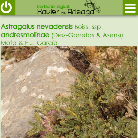
Astragalus nevadensis
Boiss. ssp.
andresmolinae
(Diez-Garretas & Asensi)
Mota & F.J. García