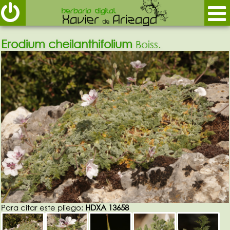
Erodium cheilanthifolium
Boiss.
Para citar este pliego:
HDXA 13658