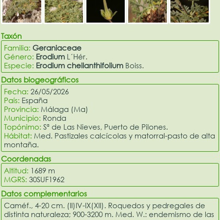
Taxón
Familia:
Geraniaceae
Género:
Erodium
L´Hér.
Especie:
Erodium cheilanthifolium
Boiss.
Datos biogeográficos
Fecha:
26/05/2026
País:
España
Provincia:
Málaga (Ma)
Municipio:
Ronda
Topónimo:
Sª de Las Nieves, Puerto de Pilones.
Hábitat:
Med. Pastizales calcícolas y matorral-pasto de alta
montaña.
Coordenadas
Altitud:
1689 m
MGRS:
30SUF1962
Datos complementarios
Caméf., 4-20 cm. (II)IV-IX(XII). Roquedos y pedregales de
distinta naturaleza; 900-3200 m. Med. W.: endemismo de las